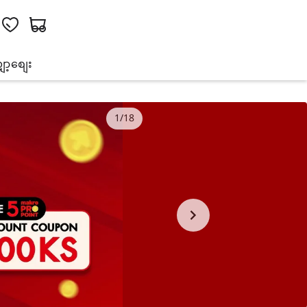
ော့စျေး
1/18