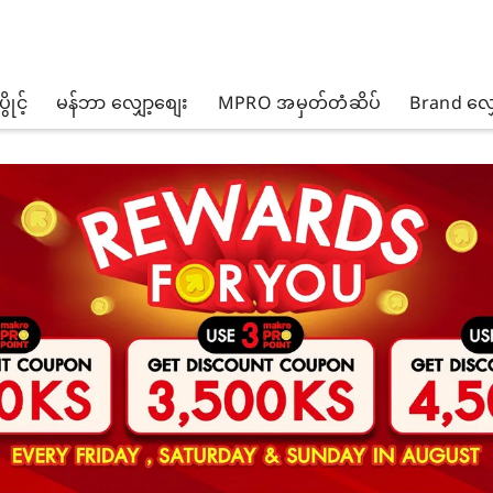
ိုင့်
မန်ဘာ လျှော့စျေး
MPRO အမှတ်တံဆိပ်
Brand လျှ