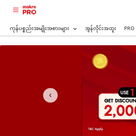
ကုန်ပစ္စည်းအမျိုးအစားများ
အွန်လိုင်းအထူး
PRO ပွ